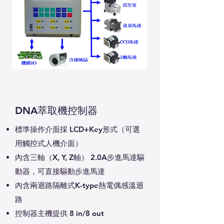
DNA萃取機控制器
標準操作介面採 LCD+Key形式（可選
用觸控式人機介面）
內含三軸（X, Y, Z軸） 2.0A步進馬達驅
動器，可直接驅動步進馬達
內含兩迴路隔離式K-type熱電偶感溫迴
路
控制器主機提供 8 in/8 out